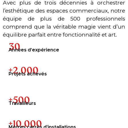
Avec plus de trois décennies à orchestrer
l’esthétique des espaces commerciaux, notre
équipe de plus de 500 professionnels
comprend que la véritable magie vient d’un
équilibre parfait entre fonctionnalité et art.
30
Années d’expérience
+2.000
Projets achevés
+500
Travailleurs
+10.000
Mètres carrés d’installations