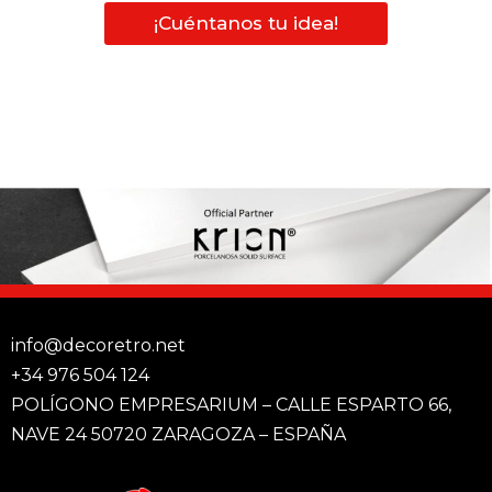
¡Cuéntanos tu idea!
info@decoretro.net
+34 976 504 124
POLÍGONO EMPRESARIUM – CALLE ESPARTO 66,
NAVE 24 50720 ZARAGOZA – ESPAÑA