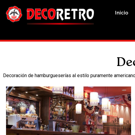
Inicio
De
Decoración de hamburgueserías al estilo puramente americano