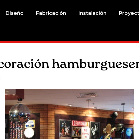
Diseño
Fabricación
Instalación
Proyec
coración hamburgueser
.