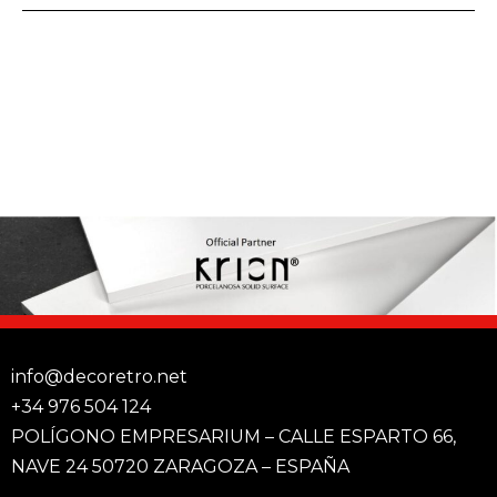
info@decoretro.net
+34 976 504 124
POLÍGONO EMPRESARIUM – CALLE ESPARTO 66,
NAVE 24 50720 ZARAGOZA – ESPAÑA