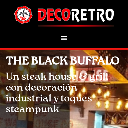
THE BLACK BUFFALO
Un steak house & grill
con decoración
industrial y toques
steampunk